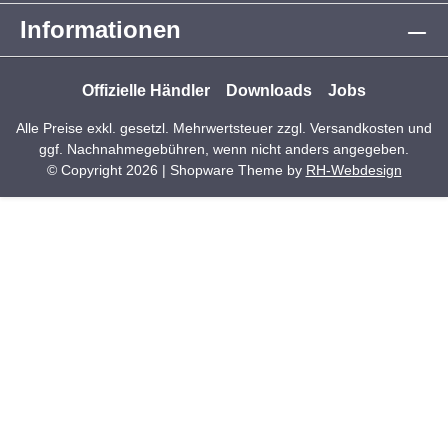
Informationen
Offizielle Händler
Downloads
Jobs
Alle Preise exkl. gesetzl. Mehrwertsteuer zzgl.
Versandkosten
und
ggf. Nachnahmegebühren, wenn nicht anders angegeben.
© Copyright 2026 | Shopware Theme by
RH-Webdesign