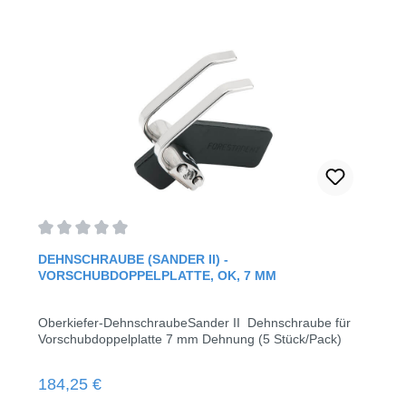
Durchschnittliche Bewertung von 0 von 5 Sternen
DEHNSCHRAUBE (SANDER II) -
VORSCHUBDOPPELPLATTE, OK, 7 MM
Oberkiefer-DehnschraubeSander II Dehnschraube für
Vorschubdoppelplatte 7 mm Dehnung (5 Stück/Pack)
Regulärer Preis:
184,25 €