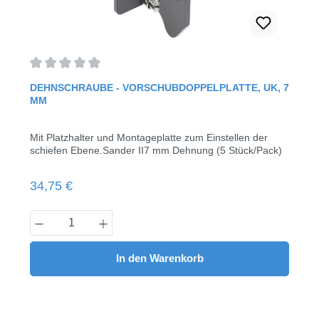
Durchschnittliche Bewertung von 0 von 5 Sternen
DEHNSCHRAUBE - VORSCHUBDOPPELPLATTE, UK, 7
MM
Mit Platzhalter und Montageplatte zum Einstellen der
schiefen Ebene.Sander II7 mm Dehnung (5 Stück/Pack)
Regulärer Preis:
34,75 €
Produkt Anzahl: Gib den gewünschten Wert
In den Warenkorb