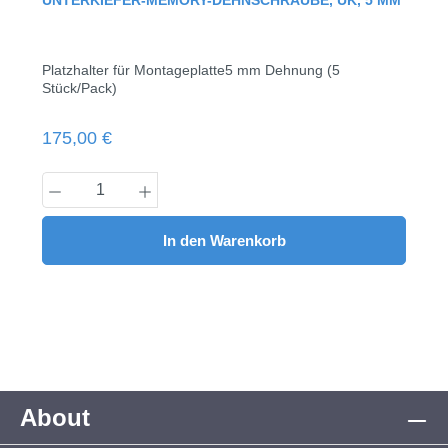
UNTERKIEFER-MEMORY-DEHNSCHRAUBE, UK, 5 MM
Platzhalter für Montageplatte5 mm Dehnung (5
Stück/Pack)
Regulärer Preis:
175,00 €
Produkt Anzahl: Gib den gewünschten Wert
In den Warenkorb
About