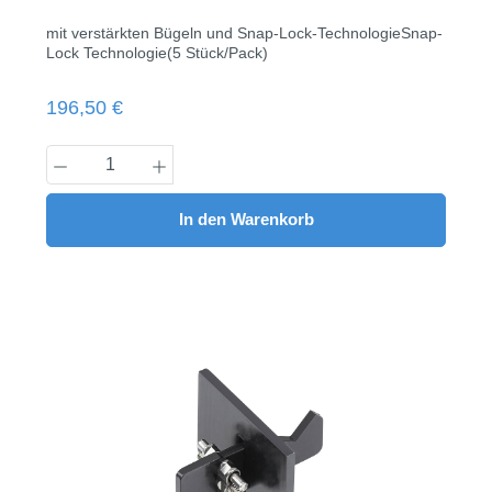
mit verstärkten Bügeln und Snap-Lock-TechnologieSnap-
Lock Technologie(5 Stück/Pack)
Regulärer Preis:
196,50 €
Produkt Anzahl: Gib den gewünschten Wert
In den Warenkorb