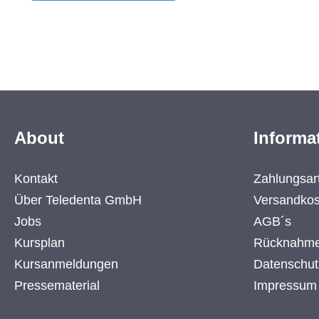
mit Minz-Zahnpasta 100
Stück/Pack Farben: Gelb,
Cherry, Orange, Fresh Grün,
Pastelblau Länge: 15,5 cm;
Breite 1 cm
About
Informa
Kontakt
Zahlungsar
Über Teledenta GmbH
Versandkos
Jobs
AGB´s
Kursplan
Rücknahme
Kursanmeldungen
Datenschut
Pressematerial
Impressum