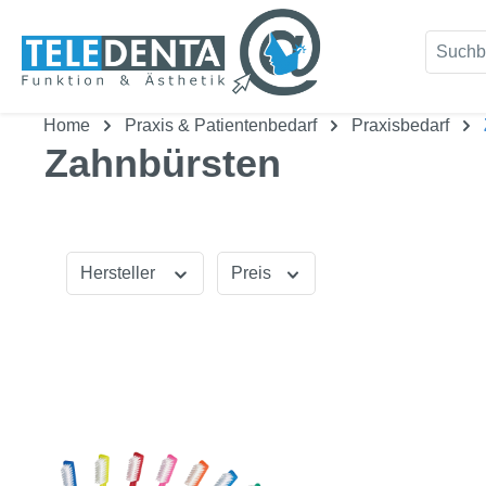
um Hauptinhalt springen
Zur Suche springen
Home
Praxis & Patientenbedarf
Praxisbedarf
Zahnbürsten
Hersteller
Preis