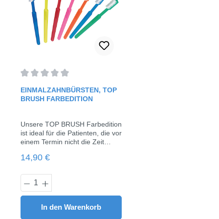
Durchschnittliche Bewertung von 0 von 5 Sternen
EINMALZAHNBÜRSTEN, TOP
BRUSH FARBEDITION
Unsere TOP BRUSH Farbedition
ist ideal für die Patienten, die vor
einem Termin nicht die Zeit
hatten, sich die Zähne zu
Regulärer Preis:
14,90 €
putzen.Unsere
Zahnbürsten enthalten bereits
Zahnpasta mit
Produkt Anzahl: Gib den gewünschten 
Minzgeschmack.TOP BRUSH
hat ein griffiges Design und wird
aus Lebensmittelechtem
In den Warenkorb
Polypropylen (PP) hergestellt.