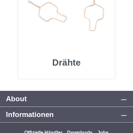
Drähte
About
Informationen
Offizielle Händler
Downloads
Jobs