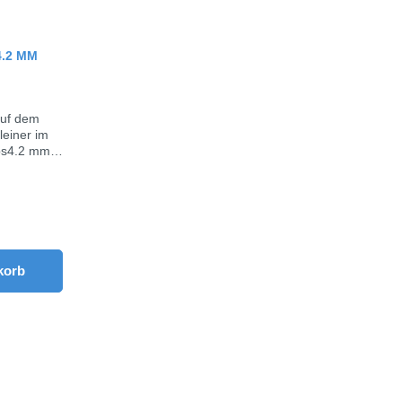
Bewertung von 0 von 5 Sternen
4.2 MM
auf dem
leiner im
m die Anzahl zu erhöhen oder zu reduziere
ze die Schaltflächen um die Anzahl zu erh
n Wert ein oder benutze die Schaltfläche
hl: Gib den gewünschten Wert ein oder ben
korb