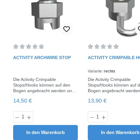
Durchschnittliche Bewertung von 0 von 5 Sternen
Durchschnittliche Bewe
ACTIVITY ARCHWIRE STOP
ACTIVITY CRIMPABLE 
Variante:
rechts
Die Activity Crimpable
Die Activity Crimpable
Stops/Hooks können auf den
Stops/Hooks können auf 
Bogen angebracht werden und
Bogen angebracht werden
individuell verschoben werden.
individuell verschoben we
Regulärer Preis:
Regulärer Preis:
14,50 €
13,90 €
Durch Festdrehen der Mutter,
Durch Festdrehen der Mut
mithilfe des mitgelieferten
mithilfe des mitgelieferten
Schlüssels, werden diese am
Schlüssels, werden diese
Produkt Anzahl: Gib den gewünschten 
Produkt Anzahl:
Bogen fixiert.inkl. Schlüsselfür
Bogenfixiert.inkl. Schlüsse
Bögen bis 0.021" x 0.025"10
Bögen bis 0.021" x 0.025"
Stück / Pack
Stück / Pack
In den Warenkorb
In den Warenkorb