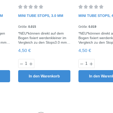
rtung von 0 von 5 Sternen
Durchschnittliche Bewertung von 0 von 5 Sternen
Durchschnittliche 
MM
MINI TUBE STOPS, 3.0 MM
MINI TUBE STOPS, 
Größe:
0.015
Größe:
0.019
gen
*NEU*können direkt auf dem
*NEU*können direkt 
Bogen fixiert werdenkleiner im
Bogen fixiert werdenk
Vergleich zu den Stops3.0 mm
Vergleich zu den Stops4.2 mm
breit10 Stück / Pack
breit10 Stück / Pack
Regulärer Preis:
Regulärer Preis:
4,50 €
4,50 €
Wert ein oder benutze die Schaltflächen u
 Gib den gewünschten Wert ein oder benut
Produkt Anzahl: Gib den gewünschte
Produkt Anza
In den Warenkorb
In den Waren