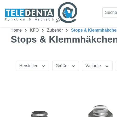
um Hauptinhalt springen
Zur Suche springen
Home
KFO
Zubehör
Stops & Klemmhäkche
Stops & Klemmhäkche
Hersteller
Größe
Variante