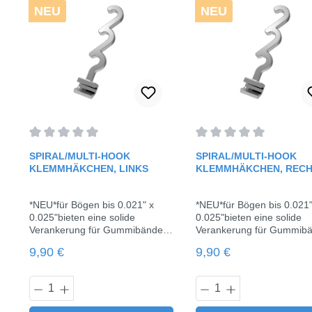
NEU
NEU
Durchschnittliche Bewertung von 0 von 5 Sternen
Durchschnittliche Bewe
SPIRAL/MULTI-HOOK
SPIRAL/MULTI-HOOK
KLEMMHÄKCHEN, LINKS
KLEMMHÄKCHEN, REC
*NEU*für Bögen bis 0.021" x
*NEU*für Bögen bis 0.021"
0.025"bieten eine solide
0.025"bieten eine solide
Verankerung für Gummibänder
Verankerung für Gummib
oder Federn, die in Kombination
oder Federn, die in Kombi
Regulärer Preis:
Regulärer Preis:
9,90 €
9,90 €
mit einer Minischraube
mit einer Minischraube
verwendet werden10 Stück /
verwendet werden10 Stück
Pack
Pack
Produkt Anzahl: Gib den gewünschten 
Produkt Anzahl: