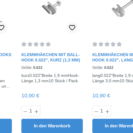
rtung von 0 von 5 Sternen
Durchschnittliche Bewertung von 0 von 5 Sternen
Durchschnittliche 
HOOKS
KLEMMHÄKCHEN MIT BALL-
KLEMMHÄKCHEN MI
HOOK 0.022", KURZ (1,3 MM)
HOOK 0.022", LANG
Größe:
0.022
Größe:
0.022
kurz0.022"Breite 1,9 mmHook-
lang0.022"Breite 1,
den
Länge 1,3 mm10 Stück / Pack
Länge 3,0 mm10 Stüc
 und
rden.
Regulärer Preis:
Regulärer Preis:
10,90 €
10,90 €
ter,
 am
Wert ein oder benutze die Schaltflächen u
 Gib den gewünschten Wert ein oder benut
Produkt Anzahl: Gib den gewünschte
Produkt Anza
lfür
10
In den Warenkorb
In den Waren