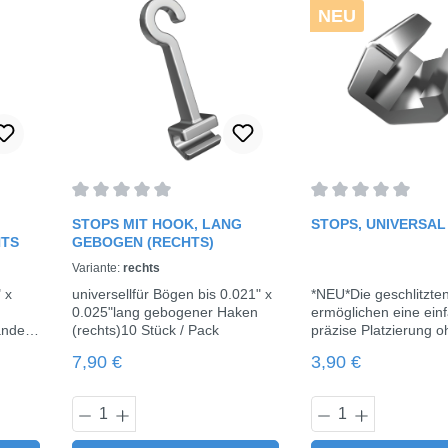
NEU
rtung von 0 von 5 Sternen
Durchschnittliche Bewertung von 0 von 5 Sternen
Durchschnittliche 
STOPS MIT HOOK, LANG
STOPS, UNIVERSAL 
HTS
GEBOGEN (RECHTS)
Variante:
rechts
 x
universellfür Bögen bis 0.021" x
*NEU*Die geschlitzte
0.025"lang gebogener Haken
ermöglichen eine ein
änder
(rechts)10 Stück / Pack
präzise Platzierung o
nation
der Bogen entfernt w
Regulärer Preis:
Regulärer Preis:
7,90 €
3,90 €
muss (aufklemmbar). 
 /
für Bögen bis 0.021" 
0.025" 1,9 mm breit 1
Wert ein oder benutze die Schaltflächen u
 Gib den gewünschten Wert ein oder benut
Produkt Anzahl: Gib den gewünschte
Produkt Anza
Pack