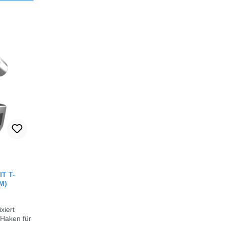
Bewertung von 0 von 5 Sternen
T T-
M)
xiert
Haken für