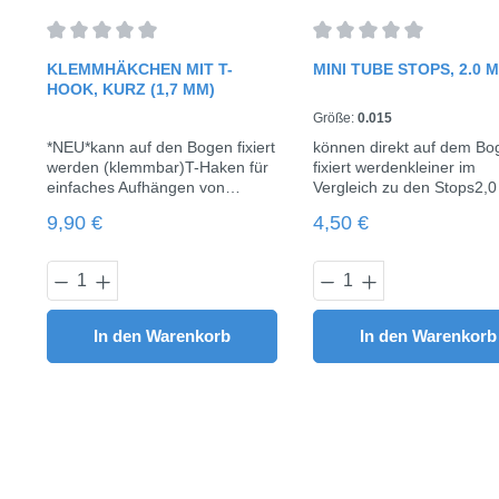
Durchschnittliche Bewertung von 0 von 5 Sternen
Durchschnittliche Bewe
KLEMMHÄKCHEN MIT T-
MINI TUBE STOPS, 2.0 
HOOK, KURZ (1,7 MM)
Größe:
0.015
*NEU*kann auf den Bogen fixiert
können direkt auf dem Bo
werden (klemmbar)T-Haken für
fixiert werdenkleiner im
einfaches Aufhängen von
Vergleich zu den Stops2,0 mm
Elastics/Gummizügenfür Bögen
breit10 Stück / Pack
Regulärer Preis:
Regulärer Preis:
9,90 €
4,50 €
bis 0.021" x 0.025"Länge 1,7
mm10 Stück / Pack
Produkt Anzahl: Gib den gewünschten 
Produkt Anzahl:
In den Warenkorb
In den Warenkorb