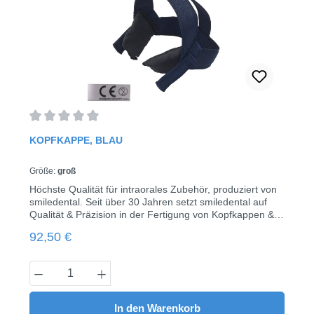
Durchschnittliche Bewertung von 0 von 5 Sternen
KOPFKAPPE, BLAU
Größe:
groß
Höchste Qualität für intraorales Zubehör, produziert von
smiledental. Seit über 30 Jahren setzt smiledental auf
Qualität & Präzision in der Fertigung von Kopfkappen &
Nackenpolstern für den medizinischen Bereich. Die
Regulärer Preis:
92,50 €
Produkte werden von smiledental in den
Produktionsräumen in Ratingen handgefertigt und
entsprechen den höchsten Standards.Vertrauen Sie auf
Produkt Anzahl: Gib den gewünschten Wert
bewährte Funktion & hochwertigen Tragekomfort für Ihre
kieferorthopädische Praxis.hohe Qualität & Langlebigkeit
durch zertifizierte Materialien & Fertigungkomfortable
In den Warenkorb