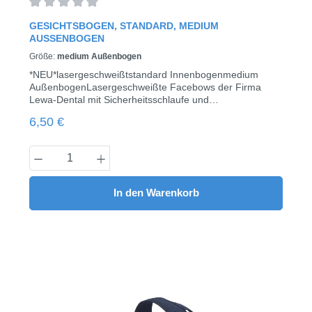
Durchschnittliche Bewertung von 0 von 5 Sternen
GESICHTSBOGEN, STANDARD, MEDIUM
AUSSENBOGEN
Größe:
medium Außenbogen
*NEU*lasergeschweißtstandard Innenbogenmedium
AußenbogenLasergeschweißte Facebows der Firma
Lewa-Dental mit Sicherheitsschlaufe und
Schutzkappe. Erhältlich in 2 verschiedenen Größen des
Regulärer Preis:
6,50 €
Außenbogens (kurz oder medium) und ohne
Stoppschlaufen.Der Drahtdurchmesser des Innenbogens
beträgt ø 1,15 mm/0.045”.
Produkt Anzahl: Gib den gewünschten Wert
In den Warenkorb