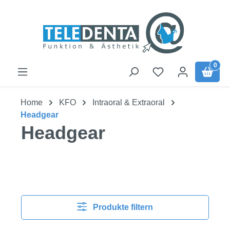
Zum Hauptinhalt springen
0
Home
KFO
Intraoral & Extraoral
Headgear
Headgear
Produkte filtern