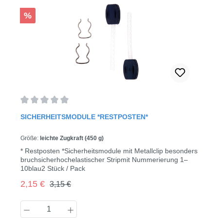
Rabatt
%
Durchschnittliche Bewertung von 0 von 5 Sternen
SICHERHEITSMODULE *RESTPOSTEN*
Größe:
leichte Zugkraft (450 g)
* Restposten *Sicherheitsmodule mit Metallclip besonders
bruchsicherhochelastischer Stripmit Nummerierung 1–
10blau2 Stück / Pack
Regulärer Preis:
Verkaufspreis:
2,15 €
3,15 €
Produkt Anzahl: Gib den gewünschten Wert