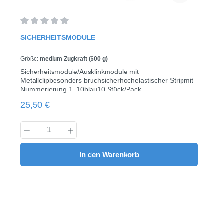
Durchschnittliche Bewertung von 0 von 5 Sternen
SICHERHEITSMODULE
Größe:
medium Zugkraft (600 g)
Sicherheitsmodule/Ausklinkmodule mit
Metallclipbesonders bruchsicherhochelastischer Stripmit
Nummerierung 1–10blau10 Stück/Pack
Regulärer Preis:
25,50 €
Produkt Anzahl: Gib den gewünschten Wert
In den Warenkorb