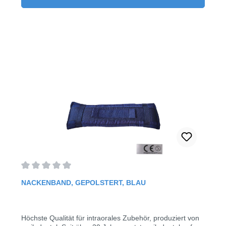
Passform durch sorgfältige Verarbeitung (besserer
Tragekomfort) zertifiziertes Medizinprodukt mit CE-
KennzeichnungMaterial 100% Polyestermit weichen
Seitenpolstern (100% Baumwolle)5 Stück/Pack
Durchschnittliche Bewertung von 0 von 5 Sternen
NACKENBAND, GEPOLSTERT, BLAU
Höchste Qualität für intraorales Zubehör, produziert von