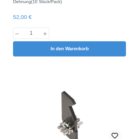
Dehnung(10 Stück/Pack)
Regulärer Preis:
52,00 €
Produkt Anzahl: Gib den gewünschten Wert
In den Warenkorb