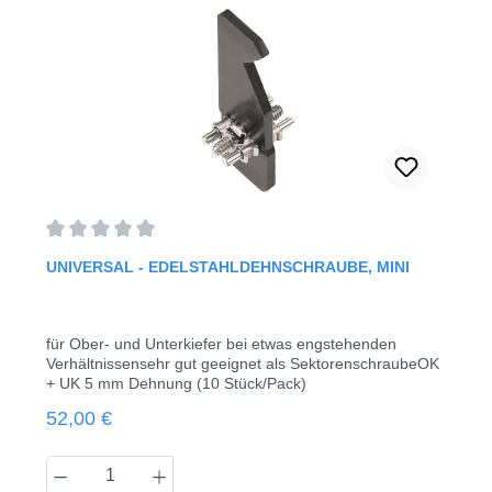
Durchschnittliche Bewertung von 0 von 5 Sternen
UNIVERSAL - EDELSTAHLDEHNSCHRAUBE, MINI
für Ober- und Unterkiefer bei etwas engstehenden
Verhältnissensehr gut geeignet als SektorenschraubeOK
+ UK 5 mm Dehnung (10 Stück/Pack)
Regulärer Preis:
52,00 €
Produkt Anzahl: Gib den gewünschten Wert