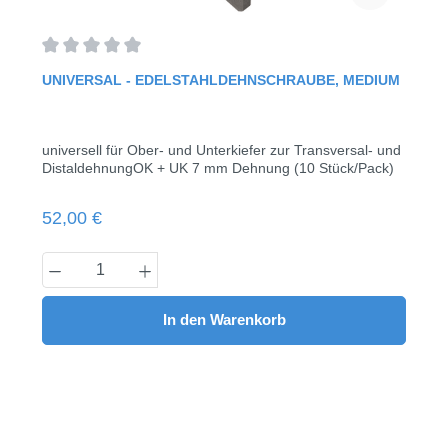
Durchschnittliche Bewertung von 0 von 5 Sternen
UNIVERSAL - EDELSTAHLDEHNSCHRAUBE, MEDIUM
universell für Ober- und Unterkiefer zur Transversal- und
DistaldehnungOK + UK 7 mm Dehnung (10 Stück/Pack)
Regulärer Preis:
52,00 €
Produkt Anzahl: Gib den gewünschten Wert
In den Warenkorb