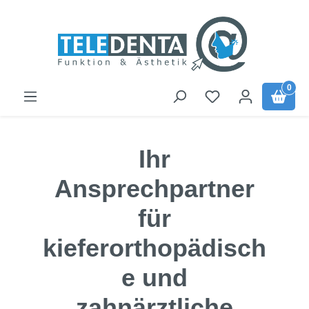
Skip to main content
0
Ihr
Ansprechpartner
für
kieferorthopädisch
e und
zahnärztliche