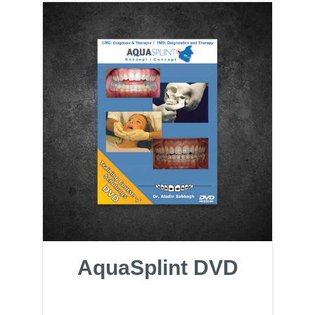
AquaSplint DVD