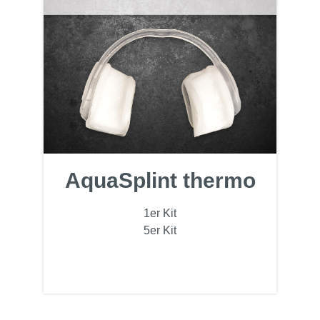
AquaSplint thermo
1er Kit
5er Kit