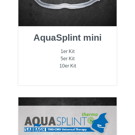
AquaSplint mini
1er Kit
5er Kit
10er Kit