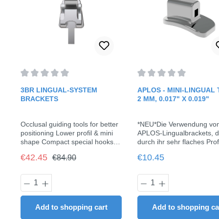
Average rating of 0 out of 5 stars
Average rating of 0 out o
3BR LINGUAL-SYSTEM
APLOS - MINI-LINGUAL 
BRACKETS
2 MM, 0.017" X 0.019"
Occlusal guiding tools for better
*NEU*Die Verwendung vo
positioning Lower profil & mini
APLOS-Lingualbrackets, di
shape Compact special hooks
durch ihr sehr flaches Prof
on premolar brackets Made 17-
ihr komfortables Design
Regular price:
Sale price:
Regular price:
€42.45
€10.45
€84.90
4PH high-strength stainless
auszeichnen, beschleunigt
steel and by precise casting and
Ausrichtung und Nivellier
laser welding Slot size of
stark fehlgestellter Zähne 
Product Quantity: Enter the desired am
Product Quantit
anterior brackets are 0.018",
der Anwendung von Clear
and of posterior brackets are
Alignern. Dies hat den Vort
0.022" or 0.018", molar tubes
dass die Anzahl der Aligne
Add to shopping cart
Add to shopping ca
are 0.022" or 0.018"28
die Anzahl der Attachment