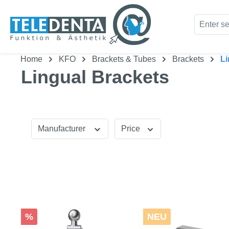
kip to main content
Skip to search
Home
KFO
Brackets & Tubes
Brackets
Li
Lingual Brackets
Manufacturer
Price
Discount
%
NEU