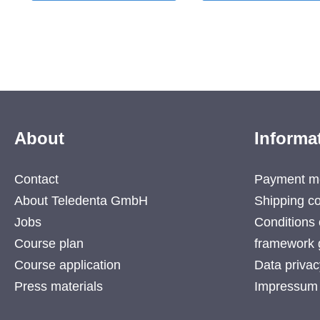
Brackets (5-5, Upper and Lower,
reduziert werden, was die
incl. Tubes)
Vorhersehbarkeit der
Bewegungen erhöht. Sie 
auch in Kombination mit d
Clear Alignern, in einem
hybriden Ansatz oder einf
zur Korrektur von Rezidiv
Ende der Behandlung eing
werden. Klinische
Anwendung:Aplos-Brackets
es in zwei Ausführungen:
About
Informa
Brackets für die oberen u
unteren vorderen 3–3 Zä
und Brackets für die
Contact
Payment m
Prämolaren, ebenfalls im 
und Unterkiefer. Die Slotg
About Teledenta GmbH
Shipping co
der Brackets ist für Rundd
Jobs
Conditions 
mit einem Durchmesser v
0.012", 0.014" und 0.016"
Course plan
framework 
für Vierkantdrähte mit ma
0.016" x 0.016" ausgelegt
Course application
Data privac
passive
Press materials
Impressum
Selbstligationsmechanism
funktioniert durch vertikal
Gleiten in Richtung Okklus