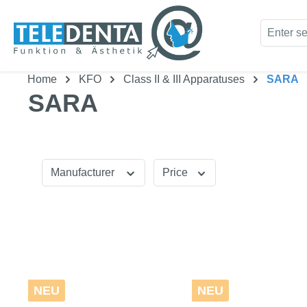
kip to main content
Skip to search
Home
KFO
Class II & III Apparatuses
SARA
SARA
Manufacturer
Price
NEU
NEU