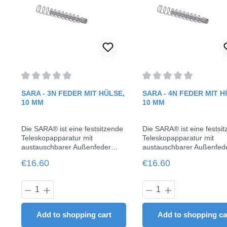
Average rating of 0 out of 5 stars
Average rating of 0 out o
SARA - 3N FEDER MIT HÜLSE,
SARA - 4N FEDER MIT H
10 MM
10 MM
Die SARA® ist eine festsitzende
Die SARA® ist eine festsi
Teleskopapparatur mit
Teleskopapparatur mit
austauschbarer Außenfeder
austauschbarer Außenfed
(3N/4N), die eine effektive und
(3N/4N), die eine effektiv
Regular price:
Regular price:
€16.60
€16.60
patientenkooperationsunabhäng
patientenkooperationsun
ige Therapie von Klasse II-
ige Therapie von Klasse II
Fällen ohne Extraktion oder
Fällen ohne Extraktion od
Product Quantity: Enter the desired am
Product Quantit
Chirurgie ermöglichen
Chirurgie ermöglichen
kann.Grundlage der
kann.Grundlage der
Entwicklung, in Kooperation mit
Entwicklung, in Kooperatio
Add to shopping cart
Add to shopping ca
Herrn Dr. Aladin Sabbgh, war
Herrn Dr. Aladin Sabbgh, 