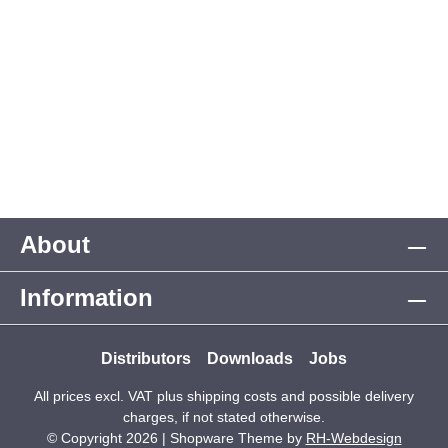
About
Information
Distributors
Downloads
Jobs
All prices excl. VAT plus
shipping costs
and possible delivery
charges, if not stated otherwise.
© Copyright 2026 | Shopware Theme by
RH-Webdesign