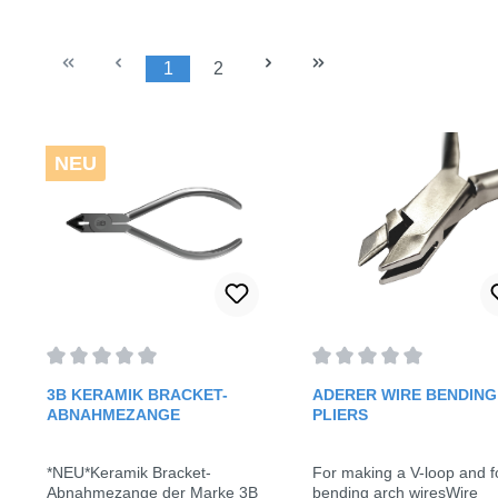
1
2
Page
Page
NEU
Average rating of 0 out of 5 stars
Average rating of 0 out o
3B KERAMIK BRACKET-
ADERER WIRE BENDING
ABNAHMEZANGE
PLIERS
*NEU*Keramik Bracket-
For making a V-loop and f
Abnahmezange der Marke 3B
bending arch wiresWire