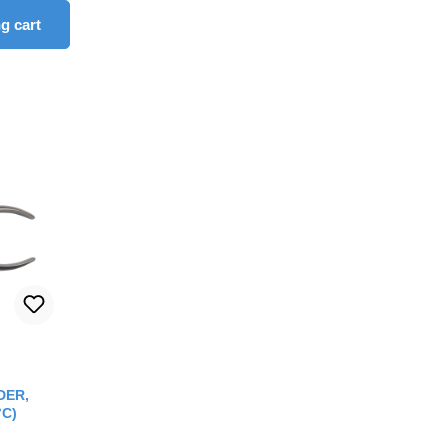
g cart
out of 5 stars
DER,
°C)