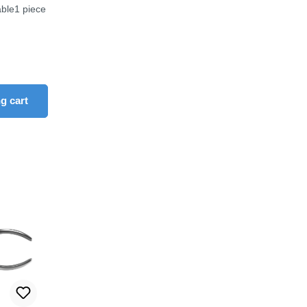
zable1 piece
rease the quantity.
ons to increase or decrease the quantity.
 amount or use the buttons to increase or d
ity: Enter the desired amount or use the b
g cart