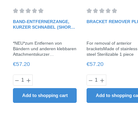
Average rating of 0 out of 5 stars
Average rating of 0 out o
BAND-ENTFERNERZANGE,
BRACKET REMOVER PL
KURZER SCHNABEL (SHORT
BEAK)
*NEU*zum Entfernen von
For removal of anterior
Bändern und anderen klebbaren
bracketsMade of stainless
Attachmentskurzer
steel Sterilizable 1 piece
Schnabelhergestellt aus
Regular price:
Regular price:
€57.20
€57.20
rostfreiem Stahlsterilisierbar1
Stück
Product Quantity: Enter the desired am
Product Quantit
Add to shopping cart
Add to shopping ca