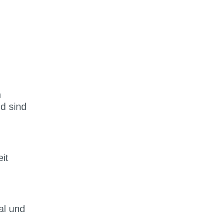
h
d sind
it
al und