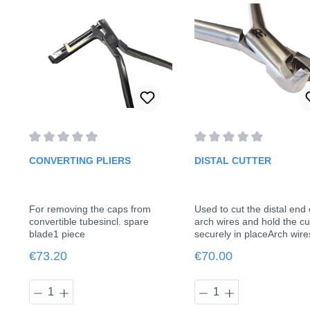
Average rating of 0 out of 5 stars
Average rating of 0 out o
CONVERTING PLIERS
DISTAL CUTTER
For removing the caps from
Used to cut the distal end 
convertible tubesincl. spare
arch wires and hold the cu
blade1 piece
securely in placeArch wire
to 0.021" x 0.025"1 piece
Regular price:
Regular price:
€73.20
€70.00
Product Quantity: Enter the desired am
Product Quantit