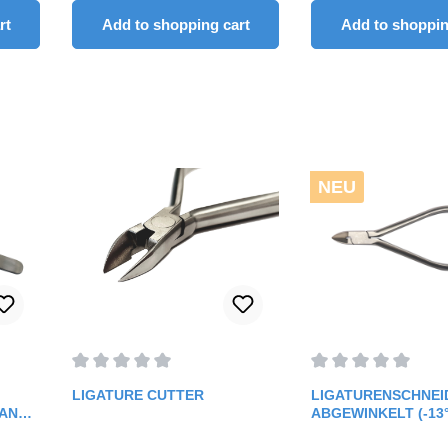
rt
Add to shopping cart
Add to shoppin
NEU
f 5 stars
Average rating of 0 out of 5 stars
Average rating of 0 
LIGATURE CUTTER
LIGATURENSCHNEI
ANTE,
ABGEWINKELT (-13
S