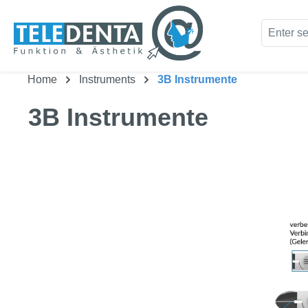
kip to main content
Skip to search
Home
Instruments
3B Instrumente
3B Instrumente