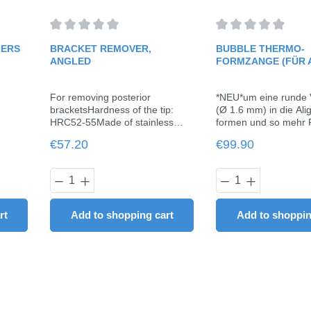
f 5 stars
Average rating of 0 out of 5 stars
Average rating of 0 
IERS
BRACKET REMOVER,
BUBBLE THERMO-
ANGLED
FORMZANGE (FÜR 
For removing posterior
*NEU*um eine runde 
bracketsHardness of the tip:
(Ø 1.6 mm) in die Aligner zu
HRC52-55Made of stainless
formen und so mehr P
steelSterilizable1 piece
die Zahnbewegung zu
Regular price:
Regular price:
€57.20
€99.90
schaffen optimal für d
Zahnbewegung1 Stü
ount or use the buttons to increase or dec
y: Enter the desired amount or use the butt
Product Quantity: Enter the desired
Product Quant
rt
Add to shopping cart
Add to shoppin