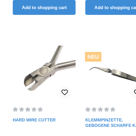
Add to shopping cart
Add to shopping ca
NEU
Average rating of 0 out of 5 stars
Average rating of 0 out o
HARD WIRE CUTTER
KLEMMPINZETTE,
GEBOGENE SCHARFE K
FÜR APLOS - BRACKET