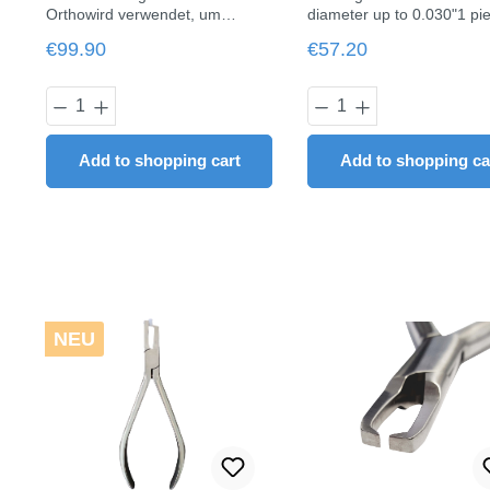
Orthowird verwendet, um
diameter up to 0.030"1 pi
Keramik Brackets bruchfrei zu
Regular price:
Regular price:
€99.90
€57.20
entfernen1 Stück
Product Quantity: Enter the desired am
Product Quantit
Add to shopping cart
Add to shopping ca
NEU