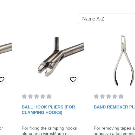
f 5 stars
Average rating of 0 out of 5 stars
Average rating of 0 
BALL HOOK PLIERS (FOR
BAND REMOVER PL
CLAMPING HOOKS)
or
For fixing the crimping hooks
For removing tapes a
along arch wiresMade of
adhesive attachment