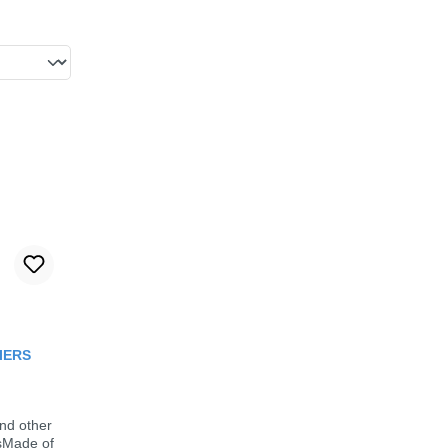
out of 5 stars
IERS
nd other
sMade of