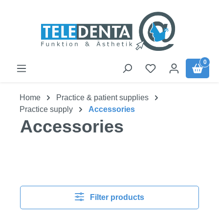
Skip to main content
0
Home
Practice & patient supplies
Practice supply
Accessories
Accessories
Filter products