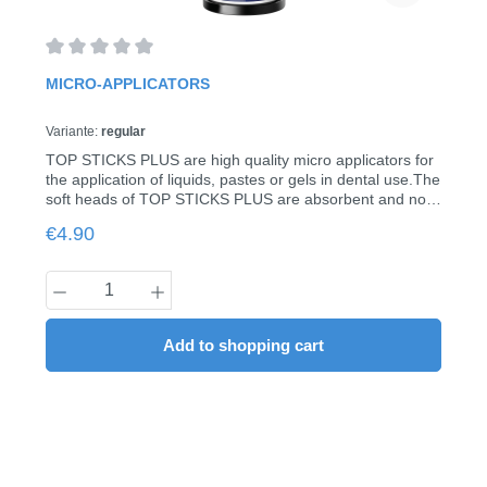
Average rating of 0 out of 5 stars
MICRO-APPLICATORS
Variante:
regular
TOP STICKS PLUS are high quality micro applicators for
the application of liquids, pastes or gels in dental use.The
soft heads of TOP STICKS PLUS are absorbent and non-
fuzzy, the neck can be bent into any shape and retains
Regular price:
€4.90
the bend for improved accuracy.100 Pieces/Pack
Product Quantity: Enter the desired amount
Add to shopping cart