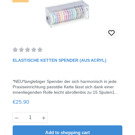
kontrollierter Materialmengen in schwer zugänglichen
Bereichengeeignet für Ätzmittel, Haftvermittler, Kavitäten-
Auskleidung, Fluoridlackierung, Hämostyptika,
Dichtstoffefusselfreinicht saugfähigMini-Griff: 85
mm Kopf: Ø 2,5 mmPackung enthält: 4 Tube je 100
Stück (2,73 € /100 Stück)
Average rating of 0 out of 5 stars
ELASTISCHE KETTEN SPENDER (AUS ACRYL)
*NEU*langlebiger Spender der sich harmonisch in jede
Praxiseinrichtung passtdie Kette lässt sich dank einer
innenliegenden Rolle leicht abrollenbis zu 15 Spulen1
Stück / Pack
Regular price:
€25.90
Product Quantity: Enter the desired amount
Add to shopping cart