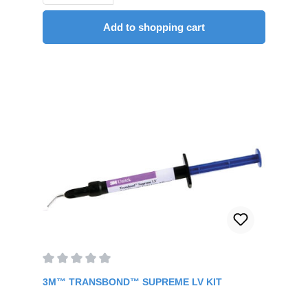
with all 3M light-curing adhesivesContent: 6 ml
Add to shopping cart
Average rating of 0 out of 5 stars
3M™ TRANSBOND™ SUPREME LV KIT