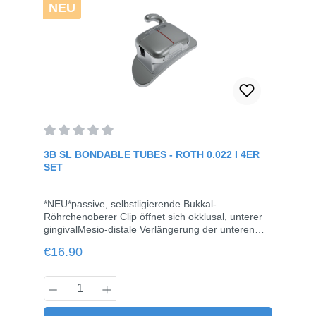
NEU
Average rating of 0 out of 5 stars
3B SL BONDABLE TUBES - ROTH 0.022 I 4ER
SET
*NEU*passive, selbstligierende Bukkal-
Röhrchenoberer Clip öffnet sich okklusal, unterer
gingivalMesio-distale Verlängerung der unteren
okklusalen Ligatur-Flügel zur Vermeidung von
Regular price:
€16.90
BisskonfliktenHäkchen weit entfernt vom
Zahnfleisch, um Zahnfleischreizungen zu
vermeidenPatentiertes Clip-Design für
Product Quantity: Enter the desired amou
reibungsloses FunktionierenMesh-Basis, flaches
Profil, kompakte und glatte Oberflächenicht