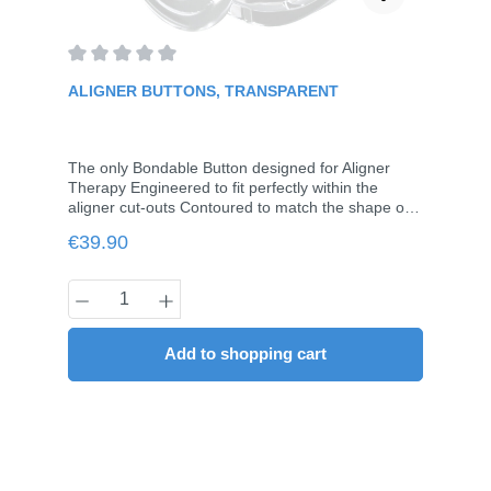
Average rating of 0 out of 5 stars
ALIGNER BUTTONS, TRANSPARENT
The only Bondable Button designed for Aligner
Therapy Engineered to fit perfectly within the
aligner cut-outs Contoured to match the shape of
the tooth at the gumline Beveled edges allows
Regular price:
€39.90
base to slide slightly under tray and prevent gum
irritation For best results, program the cut-out in
center of tooth.10 pieces / pack
Product Quantity: Enter the desired amou
Add to shopping cart