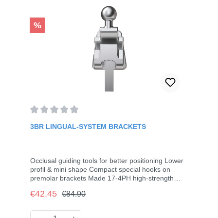
Discount
%
Average rating of 0 out of 5 stars
3BR LINGUAL-SYSTEM BRACKETS
Occlusal guiding tools for better positioning Lower
profil & mini shape Compact special hooks on
premolar brackets Made 17-4PH high-strength
stainless steel and by precise casting and laser
Regular price:
Sale price:
€42.45
€84.90
welding Slot size of anterior brackets are 0.018",
and of posterior brackets are 0.022" or 0.018",
molar tubes are 0.022" or 0.018"28 Brackets (5-5,
Product Quantity: Enter the desired amou