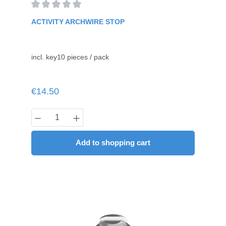
Average rating of 0 out of 5 stars
ACTIVITY ARCHWIRE STOP
incl. key10 pieces / pack
Regular price:
€14.50
Product Quantity: Enter the desired amou
Add to shopping cart