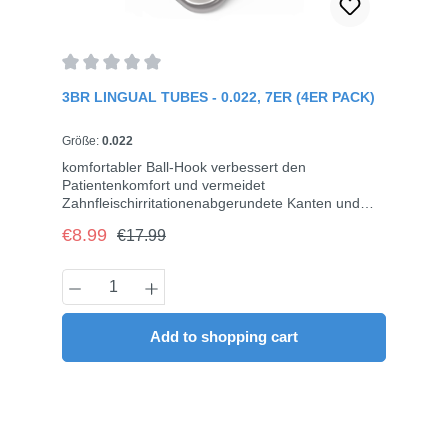
Average rating of 0 out of 5 stars
3BR LINGUAL TUBES - 0.022, 7ER (4ER PACK)
Größe:
0.022
komfortabler Ball-Hook verbessert den
Patientenkomfort und vermeidet
Zahnfleischirritationenabgerundete Kanten und
glatte Oberfläche bieten den Patienten besseren
Regular price:
Sale price:
€8.99
€17.99
Komfortanatomische Basis passt sich gut an die
Zähne an und bietet eine gute PassformTrumpet
Design am Mesial-Eingang für bessere
Product Quantity: Enter the desired amou
Bogeneinführung1 Stück pro Quadrant (UR, UL,
LL, LR)4 Stück/Pack
Add to shopping cart