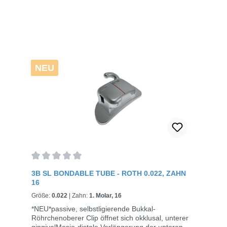
NEU
Average rating of 0 out of 5 stars
3B SL BONDABLE TUBE - ROTH 0.022, ZAHN
16
Größe:
0.022
|
Zahn:
1. Molar, 16
*NEU*passive, selbstligierende Bukkal-
Röhrchenoberer Clip öffnet sich okklusal, unterer
gingivalMesio-distale Verlängerung der unteren