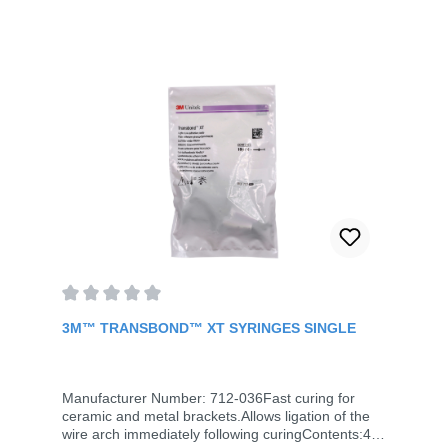
Transbond XT adhesive. It allows you to
immediately start ligating the archwire afterwards,
thus saving valuable time.Only a thin, uniform film
is needed per toothServes as a wetting agentDirect
development of adhesive force enables ligation
immediately after curingEfficient, time-saving
bonding and rebonding of ceramic and metal
bracketsUse of ready-to-use syringes or capsules
reduces material surplusesContent: 6 ml
Average rating of 0 out of 5 stars
3M™ TRANSBOND™ XT SYRINGES SINGLE
Manufacturer Number: 712-036Fast curing for
ceramic and metal brackets.Allows ligation of the
wire arch immediately following curingContents:4