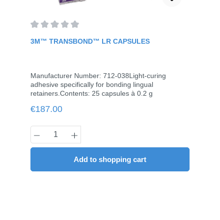
Average rating of 0 out of 5 stars
3M™ TRANSBOND™ LR CAPSULES
Manufacturer Number: 712-038Light-curing
adhesive specifically for bonding lingual
retainers.Contents: 25 capsules à 0.2 g
Regular price:
€187.00
Product Quantity: Enter the desired amou
Add to shopping cart