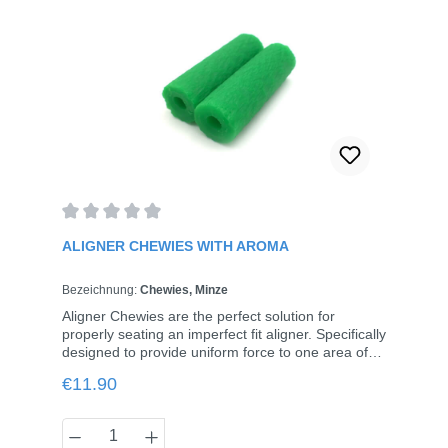
Average rating of 0 out of 5 stars
ALIGNER CHEWIES WITH AROMA
Bezeichnung:
Chewies, Minze
Aligner Chewies are the perfect solution for
properly seating an imperfect fit aligner. Specifically
designed to provide uniform force to one area of
the mouth if needed. Aligner Chewies are a cleaner
Regular price:
€11.90
alternative to cotton rolls. Available in Pack of 20
(10 sealed patient Pack of 2)
Product Quantity: Enter the desired amou