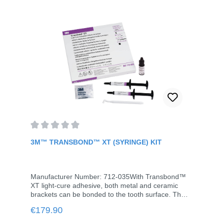
Average rating of 0 out of 5 stars
3M™ TRANSBOND™ XT (SYRINGE) KIT
Manufacturer Number: 712-035With Transbond™
XT light-cure adhesive, both metal and ceramic
brackets can be bonded to the tooth surface. The
technology gives you more time for accurate
Regular price:
€179.90
bracket positioning.The special viscosity of the
Transbond™ XT adhesive prevents the adhesive