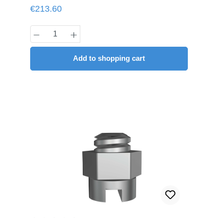
syringes à 4 g
Regular price:
€213.60
Product Quantity: Enter the desired amou
Add to shopping cart