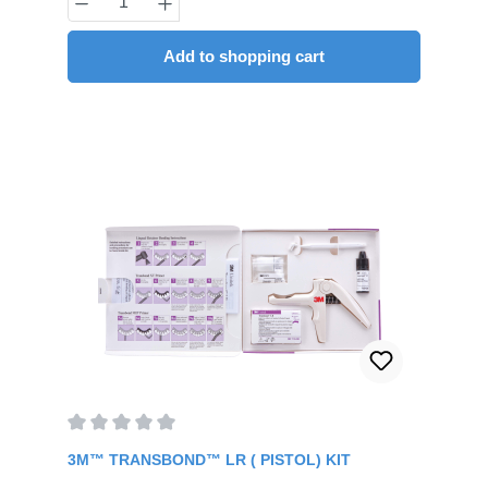
Upper and Lower, incl. Tubes)
Add to shopping cart
Average rating of 0 out of 5 stars
3M™ TRANSBOND™ LR ( PISTOL) KIT