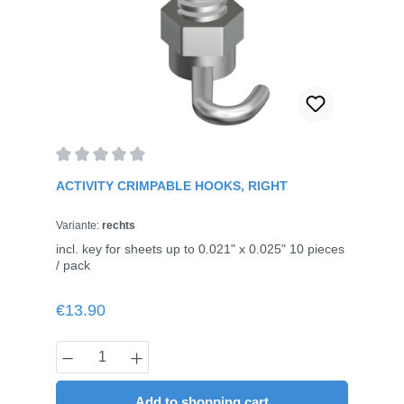
Average rating of 0 out of 5 stars
ACTIVITY CRIMPABLE HOOKS, RIGHT
Variante:
rechts
incl. key for sheets up to 0.021" x 0.025" 10 pieces
/ pack
Regular price:
€13.90
Product Quantity: Enter the desired amou
Add to shopping cart