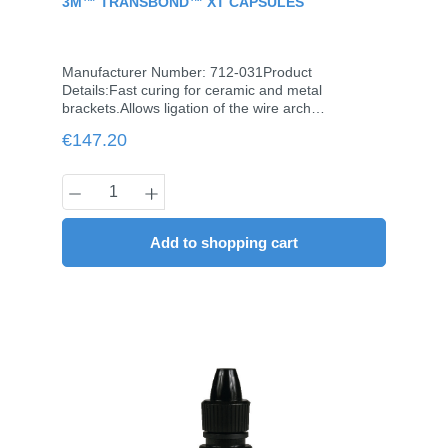
3M™ TRANSBOND™ XT CAPSULES
Manufacturer Number: 712-031Product
Details:Fast curing for ceramic and metal
brackets.Allows ligation of the wire arch
immediately following curing. Contents:25 capsules
Regular price:
€147.20
à 0.2 g
Product Quantity: Enter the desired amou
Add to shopping cart